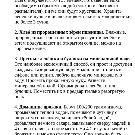
Всего получается 10-12 лепёшек. Готовые лепёшки
необходимо сбрызнуть водой (можно из бытового
распылителя), иначе они будут хрустящие. Хранить
лепёшки лучше в целлофановом пакете в холодильнике
не более 3 суток.
2.
Хлеб из пророщенных зёрен пшеницы.
Влажные,
пророщенные зёрна пшеницы прессуют в лепёшки,
затем подсушивают на открытом солнце, можно на
горячем камне.
3.
Пресные лепёшки и булочки на минеральной воде.
Это наиболее экономичный способ, он прост и доступен
каждому. Газированную воду можно приготовить в
сифоне или купить любую щелочную минеральную
воду. Просеять прокалённую муку. Развести
минеральной водой. Сформировать лепёшки или
булочки. Поместить их в предварительно разогретую
печь.
4.
Домашние дрожжи.
Берут 100-200 грамм изюма,
промывают тёплой водой, помещают в бутылку с
широким горлышком, заливают тёплой водой,
добавляют немного сахара, завязывают сверху марлей в
4 слоя и ставят в тёплое место. На 4-5-е сутки начнётся
брожение, и можно ставит тесто. Оно должно быть