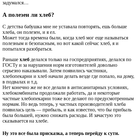
задумался…
А полезен ли хлеб?
С детства бабушка мне не уставала повторять, ешь больше
хлеба, он полезен, и я ел.
Может тогда времена были, когда хлеб мог еще называться
полезным и безопасным, но вот какой сейчас хлеб, я и
попытался разобраться.
Раньше
хлеб
делался только на госпредприятиях, делался по
ГОСТу и за нарушения норм изготовителей довольно
серьезно наказывали. Затем появились частники,
хлебопекарни и хлеб начали делать везде где попало, на дому,
в подвалах и т.д.
Нет конечно же не все делали в антисанитарных условиях,
хлебокомбинаты продолжали работать, да и некоторые
частные хлебопекарни тоже все делают по предусмотренным
нормам. Но ведь теперь, у частных производителей хлеба
появилась цель — прибыль, и как известно, что бы прибыль
была большей, нужно снижать расходы. И зачастую это
сказывается на хлебе.
Ну это все была присказка, а теперь перейду к сути.