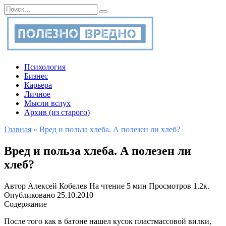
Перейти
Search
к
for:
содержанию
Психология
Бизнес
Карьера
Личное
Мысли вслух
Архив (из старого)
Главная
»
Вред и польза хлеба. А полезен ли хлеб?
Вред и польза хлеба. А полезен ли
хлеб?
Автор
Алексей Кобелев
На чтение
5 мин
Просмотров
1.2к.
Опубликовано
25.10.2010
Содержание
После того как в батоне нашел кусок пластмассовой вилки,