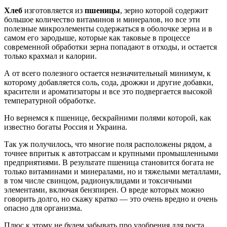
Хлеб
изготовляется из
пшеницы
, зерно которой содержит
большое количество витаминов и минералов, но все эти
полезные микроэлементы содержаться в оболочке зерна и в
самом его зародыше, которые как таковые в процессе
современной обработки зерна попадают в отходы, и остается
только крахмал и калории.
А от всего полезного остается незначительный минимум, к
которому добавляется соль, сода, дрожжи и другие добавки,
красители и ароматизаторы и все это подвергается высокой
температурной обработке.
Но вернемся к пшенице, бескрайними полями которой, как
известно богаты Россия и Украина.
Так уж получилось, что многие поля расположены рядом, а
точнее впритык к автотрассам и крупными промышленными
предприятиями. В результате пшеница становится богата не
только витаминами и минералами, но и тяжелыми металлами,
в том числе свинцом, радионуклидами и токсичными
элементами, включая бензпирен. О вреде которых можно
говорить долго, но скажу кратко — это очень вредно и очень
опасно для организма.
Плюс к этому не будем забывать про удобрения для роста