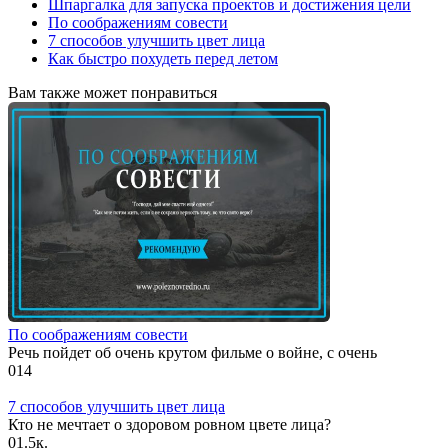
Шпаргалка для запуска проектов и достижения цели
По соображениям совести
7 способов улучшить цвет лица
Как быстро похудеть перед летом
Вам также может понравиться
По соображениям совести
Речь пойдет об очень крутом фильме о войне, с очень
0
14
7 способов улучшить цвет лица
Кто не мечтает о здоровом ровном цвете лица?
0
1.5к.