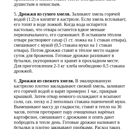
душистым и некислым.
5.
Дрожжи из сухого хмеля.
Заливают хмель горячей
водой (1:2) и кипятят в кастрюле. Если хмель всплывает,
его топят в воде ложкой. Когда вода испарится
настолько, что отвара останется вдвое меньше
первоначального, его сцеживают. В остывшем тёплом
отваре растворяют сахар (1 ст. ложка на 1 стакан отвара),
смешивают с мукой (0,5 стакана муки на 1 стакан
отвара). Потом дрожжи ставят в тёплое место надвое
суток для брожения. Готовые дрожжи разливают в
бутылки, укупоривают и хранят в прохладном месте.
Для приготовления 2-3 кг хлеба необходимо 0,5 стакана
дрожжей.
6.
Дрожжи из свежего хмеля.
В эмалированную
кастрюлю плотно закладывают свежий хмель, заливают
его горячей водой и варят примерно 1 час, прикрыв
крышкой. Затем отвар немного охлаждают и всыпают
соли, сах. песку и 2 неполных стакана пшеничной муки.
Вымешивают массу до гладкости, ставят в тепло на 36
часов, потом протирают пару очищенных варёных
картофелин, смешивают с дрожжами и опять дают
побродить в тепле день. Готовые дрожжи наливают в
бутылки и плотно закрывают пробками. Расход таких