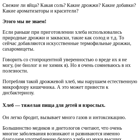
Свежие ли яйца? Какая соль? Какие дрожжи? Какие добавки?
Какие ароматизаторы и красители?
Этого мы не знаем!
Если раньше при приготовлении хлеба использовались
природные дрожжи и закваски, такие как солод и т.д. То
сейчас добавляются искусственные термофильные дрожжи,
сахаромицеты.
Говорить со стопроцентной уверенностью о вреде их я не
могу, (не биолог и не химик я). Но я очень сомневаюсь в их
полезности.
Потребляя такой дрожжевой хлеб, мы нарушаем естественную
микрофлору кишечника. А это может привести к
дисбактериозу.
Хлеб — тяжелая пища для детей и взрослых.
Он легко бродит, вызывает много газов и интоксикацию.
Большинство медиков и диетологов считают, что очень
многие заболевания возникают и развиваются именно
благодаря употреблению белого хлеба из муки высших