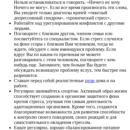
Нельзя останавливаться и говорить: «Ничего не хочу.
Ничего не могу». Если все время произносить эти слова,
Вы увидите только диагнозы врачей «тяжелый
депрессивный синдром», «хронический стресс».
Работайте над урегулированием конфликтов с другими
людьми.
Поговорите с близким другом, членом семьи или
посоветуйтесь со специалистом. Если стресс случился
на фоне ссоры с близким Вам человеком, тогда не
ждите, обсудите с ним имеющуюся проблему. Если
вдруг Вы по каким-то причинам не можете
разговаривать с этим человеком, поговорите с кем-
нибудь еще. Запомните, чем больше Вы будете
обсуждать возникшую проблему вслух, тем быстрее она
разрешится.
Ставьте перед собой реалистичные
цели
дома и на
работе.
Регулярно занимайтесь спортом. Активный образ жизни
способствует созданию в организме защитного фона
против стресса, улучшая тем самым деятельность
адаптационных организмов. Кроме того, создаются
благоприятные возможности для развития способности
к контролю своего поведения, своих реакций и для
самостоятельного овладения стрессом.
Ешьте регулярно, хорошо сбалансированное питание