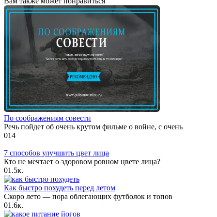
Вам также может понравиться
По соображениям совести
Речь пойдет об очень крутом фильме о войне, с очень
0
14
7 способов улучшить цвет лица
Кто не мечтает о здоровом ровном цвете лица?
0
1.5к.
Как быстро похудеть перед летом
Скоро лето — пора облегающих футболок и топов
0
1.6к.