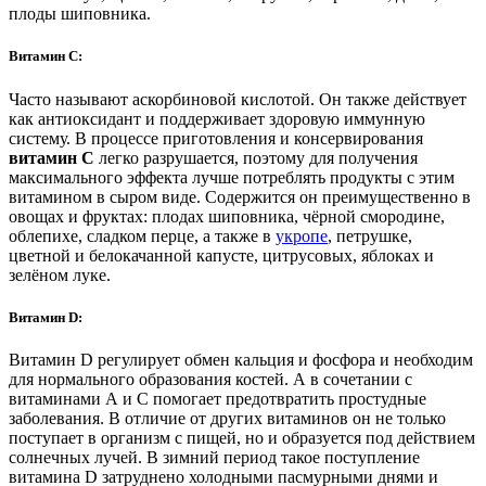
плоды шиповника.
Витамин С
:
Часто называют аскорбиновой кислотой. Он также действует
как антиоксидант и поддерживает здоровую иммунную
систему. В процессе приготовления и консервирования
витамин С
легко разрушается, поэтому для получения
максимального эффекта лучше потреблять продукты с этим
витамином в сыром виде. Содержится он преимущественно в
овощах и фруктах: плодах шиповника, чёрной смородине,
облепихе, сладком перце, а также в
укропе
, петрушке,
цветной и белокачанной капусте, цитрусовых, яблоках и
зелёном луке.
Витамин D
:
Витамин D регулирует обмен кальция и фосфора и необходим
для нормального образования костей. А в сочетании с
витаминами А и С помогает предотвратить простудные
заболевания. В отличие от других витаминов он не только
поступает в организм с пищей, но и образуется под действием
солнечных лучей. В зимний период такое поступление
витамина D затруднено холодными пасмурными днями и