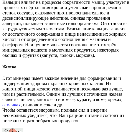
Кальций влияет на процессы сократимости мышц, участвует в
процессах свёртывания крови и уменьшает проницаемость
стенок сосудов, оказывает противовоспалительное и
десенсибилизирующее действие, снижая проявления
аллергии, повышает защитные силы организма. Он относится
к трудноусвояемым элементам. Всасывание кальция зависит
от достаточного содержания в пище ненасыщенных жирных
кислот и от определённого соотношения с магнием и
фосфором. Наилучшим является соотношение этих трёх
минеральных веществ в молочных продуктах, некоторых
овощах и фруктах (капуста, яблоки, морковь).
Железо
:
Этот минерал имеет важное значение для формирования и
поддержания здоровых красных кровяных клеток. Из
животной пищи железо усваивается в несколько раз лучше,
чем из растительной. Одним из лучших источников железа
является печень, много его и в мясе, кураге, изюме, орехах,
семечках
, сливовом соке и др.
Чтобы оставаться здоровым, полным сил и энергии
необходимо убедиться, что Ваш рацион питания состоит из
полезных и разнообразных продуктов.