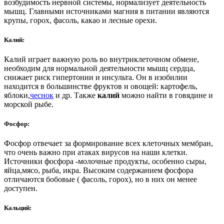
возбудимость нервной системы, нормализует деятельность
мышц. Главными источниками магния в питании являются
крупы, горох, фасоль, какао и лесные орехи.
Калий
:
Калий играет важную роль во внутриклеточном обмене,
необходим для нормальной деятельности мышц сердца,
снижает риск гипертонии и инсульта. Он в изобилии
находится в большинстве фруктов и овощей: картофель,
яблоки,
чеснок
и др. Также
калий
можно найти в говядине и
морской рыбе.
Фосфор
:
Фосфор отвечает за формирование всех клеточных мембран,
что очень важно при атаках вирусов на наши клетки.
Источники фосфора -молочные продукты, особенно сыры,
яйца,мясо, рыба, икра. Высоким содержанием фосфора
отличаются бобовые ( фасоль, горох), но в них он менее
доступен.
Кальций
: