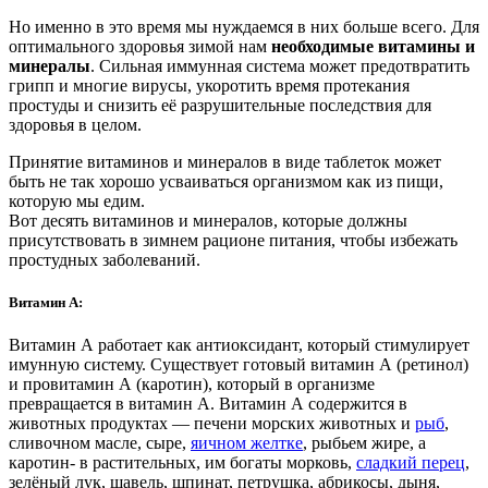
Но именно в это время мы нуждаемся в них больше всего. Для
оптимального здоровья зимой нам
необходимые витамины и
минералы
. Сильная иммунная система может предотвратить
грипп и многие вирусы, укоротить время протекания
простуды и снизить её разрушительные последствия для
здоровья в целом.
Принятие витаминов и минералов в виде таблеток может
быть не так хорошо усваиваться организмом как из пищи,
которую мы едим.
Вот десять витаминов и минералов, которые должны
присутствовать в зимнем рационе питания, чтобы избежать
простудных заболеваний.
Витамин А:
Витамин А работает как антиоксидант, который стимулирует
имунную систему. Существует готовый витамин А (ретинол)
и провитамин А (каротин), который в организме
превращается в витамин А. Витамин А содержится в
животных продуктах — печени морских животных и
рыб
,
сливочном масле, сыре,
яичном желтке
, рыбьем жире, а
каротин- в растительных, им богаты морковь,
сладкий перец
,
зелёный лук, щавель, шпинат, петрушка, абрикосы, дыня,