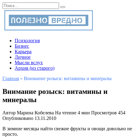
Перейти
Search
к
for:
содержанию
Психология
Бизнес
Карьера
Личное
Мысли вслух
Архив (из старого)
Главная
»
Внимание розыск: витамины и минералы
Внимание розыск: витамины и
минералы
Автор
Марина Кобелева
На чтение
4 мин
Просмотров
454
Опубликовано
13.11.2010
В зимние месяцы найти свежие фрукты и овощи довольно не
просто.