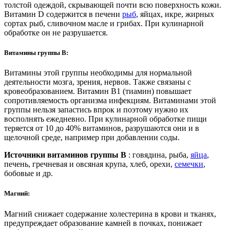
толстой одеждой, скрывающей почти всю поверхность кожи.
Витамин D содержится в печени
рыб
, яйцах, икре, жирных
сортах рыб, сливочном масле и грибах. При кулинарной
обработке он не разрушается.
Витамины группы В
:
Витамины этой группы необходимы для нормальной
деятельности мозга, зрения, нервов. Также связаны с
кровеобразованием. Витамин В1 (тиамин) повышает
сопротивляемость организма инфекциям. Витаминами этой
группы нельзя запастись впрок и поэтому нужно их
восполнять ежедневно. При кулинарной обработке пищи
теряется от 10 до 40% витаминов, разрушаются они и в
щелочной среде, например при добавлении соды.
Источники
витаминов группы В
: говядина, рыба,
яйца
,
печень, гречневая и овсяная крупа, хлеб, орехи,
семечки
,
бобовые и др.
Магний
:
Магний снижает содержание холестерина в крови и тканях,
предупреждает образование камней в почках, понижает