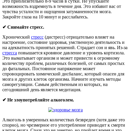
Это приблизительно 8-9 часов в сутки. Не упускайте
возможность вздремнуть в течение дня. Это избавит вас от
чувства усталости и ощущения затуманенности мозга.
Закройте глаза на 10 минут и расслабьтесь.
✔ Снимайте стресс.
Хронический
стресс
(дистресс) отрицательно влияет на
настроение, состояние здоровья, умственную деятельность и
на адекватность принятых решений. Страдает сон и явь. Из-за
стресса
повышается кровяное давление и уровень кортизола.
Это выматывает организм и может привести к огромному
количеству проблем, различных болезней, от самых простых
до фатальных. Постоянное напряжение может
спровоцировать химический дисбаланс, который опасен для
мозга и других клеток организма. Начните изучать методы
саморегуляции. Самым действенным из которых, на
сегодняшний день является медитация.
✔ Не злоупотребляйте алкоголем.
Алкоголь в умеренных количествах безвреден (хотя даже это
спорно), но чрезмерное его употребление приводит к смерти
клеток мозга. Сразу это не заметно, но пройдет время и это