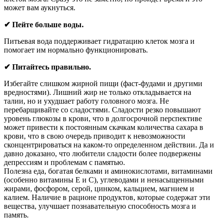
может вам аукнуться.
✔ Пейте больше воды.
Питьевая вода поддерживает гидратацию клеток мозга и
помогает им нормально функционировать.
✔ Питайтесь правильно.
Избегайте слишком жирной пищи (фаст-фудами и другими
вредностями). Лишний жир не только откладывается на
талии, но и ухудшает работу головного мозга. Не
перебарщивайте со сладостями. Сладости резко повышают
уровень глюкозы в крови, что в долгосрочной перспективе
может привести к постоянным скачкам количества сахара в
крови, что в свою очередь приводит к невозможности
сконцентрироваться на каком-то определенном действии. Да и
давно доказано, что любители сладости более подвержены
депрессиям и проблемам с памятью.
Полезна еда, богатая белками и аминокислотами, витаминами
(особенно витамины Е и С), углеводами и ненасыщенными
жирами, фосфором, серой, цинком, кальцием, магнием и
калием. Наличие в рационе продуктов, которые содержат эти
вещества, улучшает познавательную способность мозга и
память.