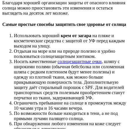
Благодаря хорошей организации защиты от опасного влияния
солнца можно приостановить эти изменения и остаться
выглядеть на десяток лет моложе.
Самые простые способы защитить свое здоровье от солнца
Использовать хороший
крем от загара
на пляже и
косметические средства с защитой от УФ перед каждым
выходом на улицу.
Отдыхая на море или на природе полезно и удобно
пользоваться солнцезащитным зонтиком.
Носить качественные
солнцезащитные очки
, шляпу с
широкими полями (обычная бейсболка или соломенная
шляпа с редким плетением будут менее полезны) и
одежду из плотной ткани, как можно больше
прикрывающую поверхность тела. Дополнительную
защиту даёт стиральный порошок с SPF. Для водителей
транспортных средств полезным приобретением станут
перчатки из ткани, задерживающей УФ.
Ограничить пребывание на солнце в промежуток между
10 часами утра и 16 часами вечера.
По возможности больше находиться в тени, а не под
прямыми лучами палящего солнца.
При обнаружении любого изменения на коже следует
обращаться к дерматологу.