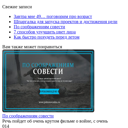
Свежие записи
Завтра мне 49… поговорим про возраст
Шпаргалка для запуска проектов и достижения цели
По соображениям совести
7 способов улучшить цвет лица
Как быстро похудеть перед летом
Вам также может понравиться
По соображениям совести
Речь пойдет об очень крутом фильме о войне, с очень
0
14