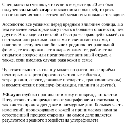
Специалисты считают, что если в возрасте до 20 лет был
получен
сильный загар
с появлением волдырей, то риск
возникновения злокачественной меланомы повышается вдвое.
Абсолютно все уязвимы перед вредным влиянием солнца. Но
тем не менее некоторые могут быть в большей опасности, чем
другие. Это люди со светлой и быстро «сгорающей» кожей, со
светлыми или рыжими волосами и светлыми глазами, с
наличием веснушек или больших родинок неправильной
формы, те кто проживает в жарком климате, работает на
открытом воздухе или предпочитает активный отдых, а
также, если имелись случаи рака кожи в семье.
Чувствительность к солнцу может возрасти после приёма
некоторых лекарств (противозачаточные таблетки,
тетрациклин, серосодержащие препараты, транквилизаторы)
и косметических процедур (эпиляции, пилинги и другие).
УФ-лучи
глубоко проникают в кожу и повреждают клетки.
Почувствовать повреждения от ультрафиолета невозможно,
так как это происходит даже в пасмурные дни. Большая часть
изменений, происходящих с кожей и принимаемая нами за
естественный процесс старения, на самом деле является
результатом вредного воздействия ультрафиолета.