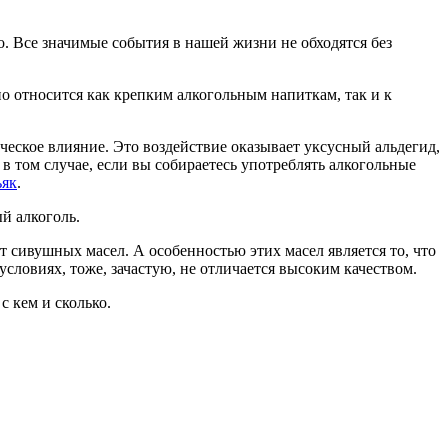
о. Все значимые события в нашей жизни не обходятся без
о относится как крепким алкогольным напиткам, так и к
ическое влияние. Это воздействие оказывает уксусный альдегид,
в том случае, если вы собираетесь употреблять алкогольные
ьяк
.
й алкоголь.
 сивушных масел. А особенностью этих масел является то, что
словиях, тоже, зачастую, не отличается высоким качеством.
с кем и сколько.