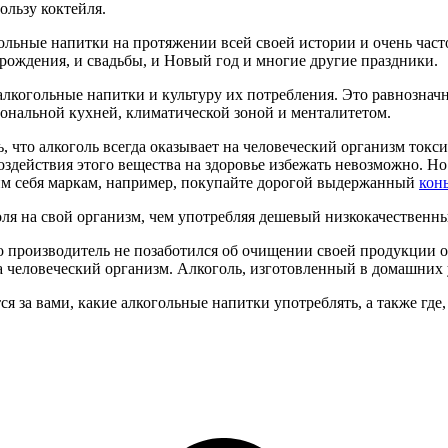
ользу коктейля.
гольные напитки на протяжении всей своей истории и очень част
рождения, и свадьбы, и Новый год и многие другие праздники.
алкогольные напитки и культуру их потребления. Это равнозначн
иональной кухней, климатической зоной и менталитетом.
ь, что алкоголь всегда оказывает на человеческий организм токс
здействия этого вещества на здоровье избежать невозможно. Но 
им себя маркам, например, покупайте дорогой выдержанный
кон
ля на свой организм, чем употребляя дешевый низкокачественны
 производитель не позаботился об очищении своей продукции от
а человеческий организм. Алкоголь, изготовленный в домашних у
я за вами, какие алкогольные напитки употреблять, а также где, 