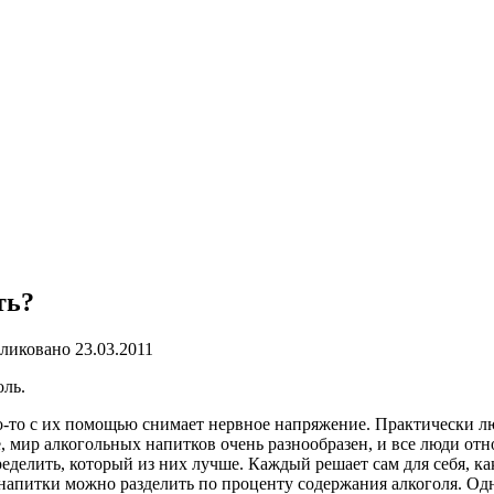
ть?
ликовано
23.03.2011
ль.
о-то с их помощью снимает нервное напряжение. Практически люб
, мир алкогольных напитков очень разнообразен, и все люди отн
еделить, который из них лучше. Каждый решает сам для себя, к
 напитки можно разделить по проценту содержания алкоголя. О