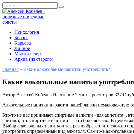
Перейти
Search
к
for:
содержанию
Психология
Бизнес
Карьера
Личное
Мысли вслух
Архив (из старого)
Главная
»
Какие алкогольные напитки употреблять?
Какие алкогольные напитки употребля
Автор
Алексей Кобелев
На чтение
2 мин
Просмотров
327
Опуб
Алкогольные напитки играют в нашей жизни немаловажную ро
Кто-то из нас принимает спиртные напитки «для аппетита», кт
считают, что спиртные напитки — это большое зло. В целом же
Выбор алкогольных напитков так разнообразен, что сложно опр
употребить определенный вид алкоголя. Сами же алкогольные