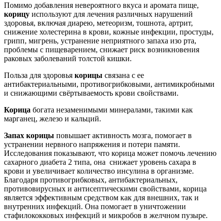
Помимо добавления невероятного вкуса и аромата пище,
корицу
используют для лечения различных нарушений
здоровья, включая диарею, метеоризм, тошнота, артрит,
снижение холестерина в крови, кожные инфекции, простуды,
грипп, мигрень, устранение неприятного запаха изо рта,
проблемы с пищеварением, снижает риск возникновения
раковых заболеваний толстой кишки.
Польза для здоровья
корицы
связана с ее
антибактериальными, противогрибковыми, антимикробными
и снижающими свёртываемость крови свойствами.
Корица
богата незаменимыми минералами, такими как
марганец, железо и кальций.
Запах корицы
повышает активность мозга, помогает в
устранении нервного напряжения и потери памяти.
Исследования показывают, что корица может помочь лечению
сахарного диабета 2 типа, она снижает уровень сахара в
крови и увеличивает количество инсулина в организме.
Благодаря противогрибковых, антибактериальных,
противовирусных и антисептическими свойствами, корица
является эффективным средством как для внешних, так и
внутренних инфекций. Она помогает в уничтожении
стафилококковых инфекций и микробов в желчном пузыре.