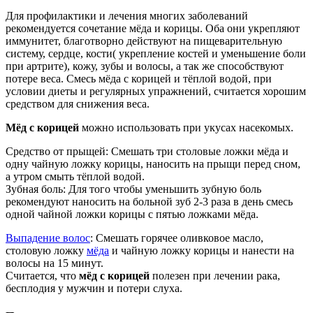
Для профилактики и лечения многих заболеваний
рекомендуется сочетание мёда и корицы. Оба они укрепляют
иммунитет, благотворно действуют на пищеварительную
систему, сердце, кости( укрепление костей и уменьшение боли
при артрите), кожу, зубы и волосы, а так же способствуют
потере веса. Смесь мёда с корицей и тёплой водой, при
условии диеты и регулярных упражнений, считается хорошим
средством для снижения веса.
Мёд с корицей
можно использовать при укусах насекомых.
Средство от прыщей: Смешать три столовые ложки мёда и
одну чайную ложку корицы, наносить на прыщи перед сном,
а утром смыть тёплой водой.
Зубная боль: Для того чтобы уменьшить зубную боль
рекомендуют наносить на больной зуб 2-3 раза в день смесь
одной чайной ложки корицы с пятью ложками мёда.
Выпадение волос
: Смешать горячее оливковое масло,
столовую ложку
мёда
и чайную ложку корицы и нанести на
волосы на 15 минут.
Считается, что
мёд с корицей
полезен при лечении рака,
бесплодия у мужчин и потери слуха.