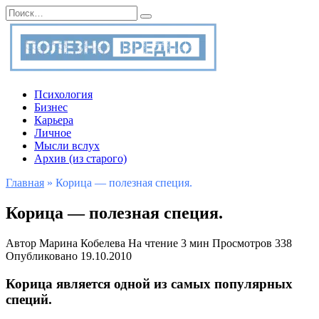
Перейти
Search
к
for:
содержанию
Психология
Бизнес
Карьера
Личное
Мысли вслух
Архив (из старого)
Главная
»
Корица — полезная специя.
Корица — полезная специя.
Автор
Марина Кобелева
На чтение
3 мин
Просмотров
338
Опубликовано
19.10.2010
Корица
является одной из самых популярных
специй.